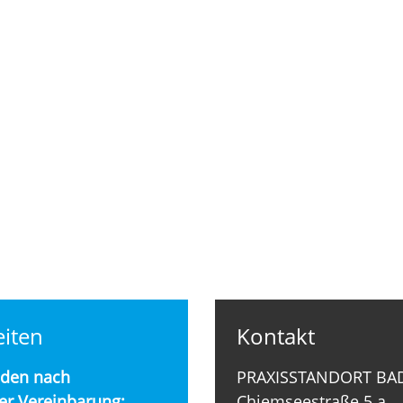
iten
Kontakt
nden nach
PRAXISSTANDORT BA
er Vereinbarung:
Chiemseestraße 5 a