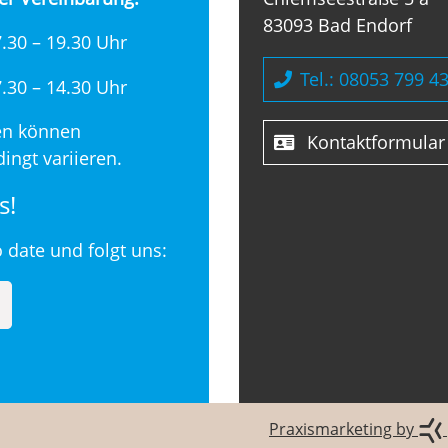
83093 Bad Endorf
.30 – 19.30 Uhr
Tel.: 08053 799 4
.30 – 14.30 Uhr
en können
Kontaktformular
ingt variieren.
s!
o date und folgt uns:
Praxismarketing by