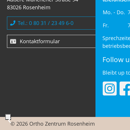
83026 Rosenheim
Mo. - Do.
7
Tel.: 0 80 31 / 23 49 6-0
Fr.
7
Sprechzeit
Kontaktformular
betriebsbed
Follow u
Bleibt up t
‹
© 2026 Ortho Zentrum Rosenheim