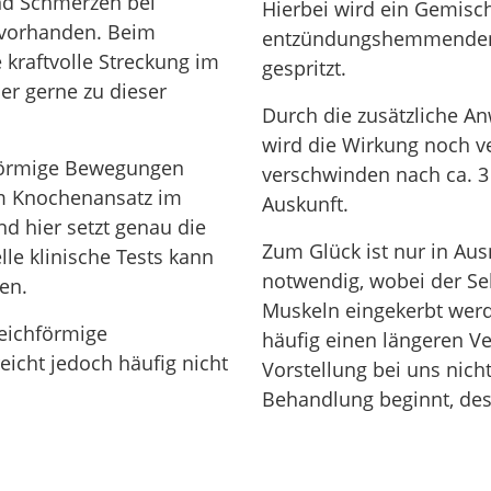
nd Schmerzen bei
Hierbei wird ein Gemis
vorhanden. Beim
entzündungshemmenden
 kraftvolle Streckung im
gespritzt.
er gerne zu dieser
Durch die zusätzliche A
wird die Wirkung noch v
förmige Bewegungen
verschwinden nach ca. 
m Knochenansatz im
Auskunft.
d hier setzt genau die
Zum Glück ist nur in Au
le klinische Tests kann
notwendig, wobei der Se
en.
Muskeln eingekerbt werd
leichförmige
häufig einen längeren Ver
icht jedoch häufig nicht
Vorstellung bei uns nicht
Behandlung beginnt, dest