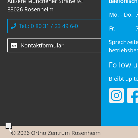
Äußere Münchener Straße 94
telefonisch
83026 Rosenheim
Mo. - Do.
7
Tel.: 0 80 31 / 23 49 6-0
Fr.
7
Sprechzeit
Kontaktformular
betriebsbed
Follow u
Bleibt up t
‹
© 2026 Ortho Zentrum Rosenheim