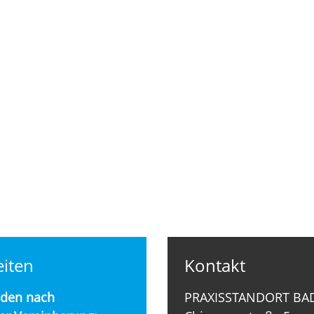
iten
Kontakt
nden nach
PRAXISSTANDORT BA