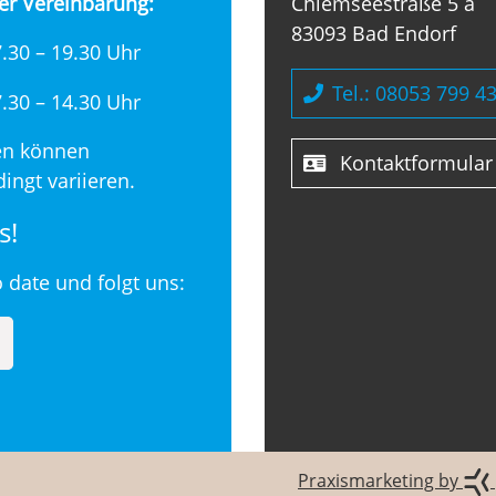
er Vereinbarung:
Chiemseestraße 5 a
83093 Bad Endorf
.30 – 19.30 Uhr
Tel.: 08053 799 4
.30 – 14.30 Uhr
en können
Kontaktformular
ingt variieren.
s!
o date und folgt uns:
Praxismarketing by